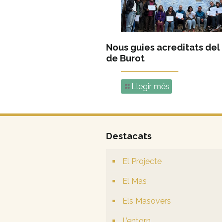
Nous guies acreditats del
de Burot
Llegir més
Destacats
El Projecte
El Mas
Els Masovers
L’entorn