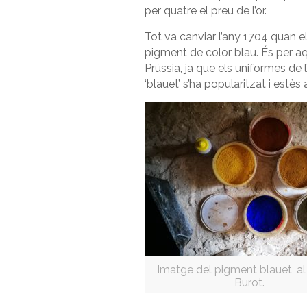
per quatre el preu de l’or.
Tot va canviar l’any 1704 quan e
pigment de color blau. És per aq
Prússia, ja que els uniformes de 
‘blauet’ s’ha popularitzat i estès 
Imatge del pigment blauet, a
Burot.