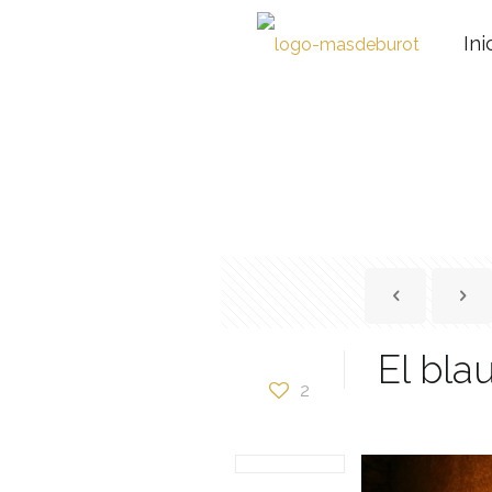
Ini
El bla
2