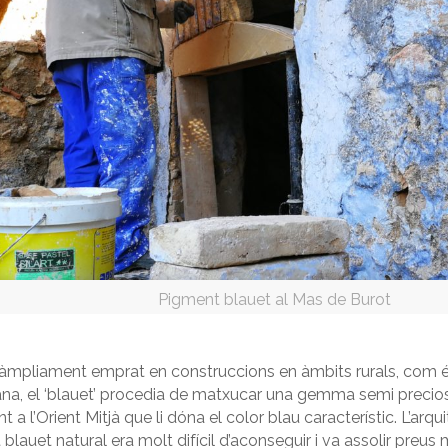
Pigment blauet al Mas de Burot
c àmpliament emprat en construccions en àmbits rurals, com é
tjana, el ‘blauet’ procedia de matxucar una gemma semi preci
t a l’Orient Mitjà que li dóna el color blau característic. L’arq
auet natural era molt difícil d’aconseguir i va assolir preus mo