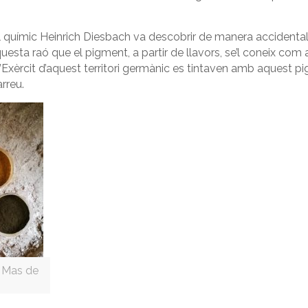
l químic Heinrich Diesbach va descobrir de manera accidental l
uesta raó que el pigment, a partir de llavors, se’l coneix com
l’Exèrcit d’aquest territori germànic es tintaven amb aquest pig
arreu.
l Mas de