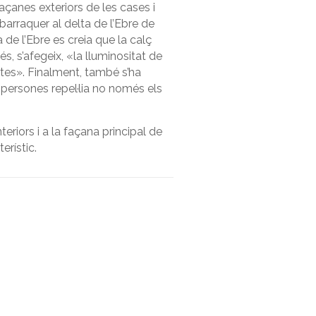
açanes exteriors de les cases i
l barraquer al delta de l’Ebre de
 de l’Ebre es creia que la calç
 s’afegeix, «la lluminositat de
ctes». Finalment, també s’ha
 persones repel·lia no només els
eriors i a la façana principal de
erístic.