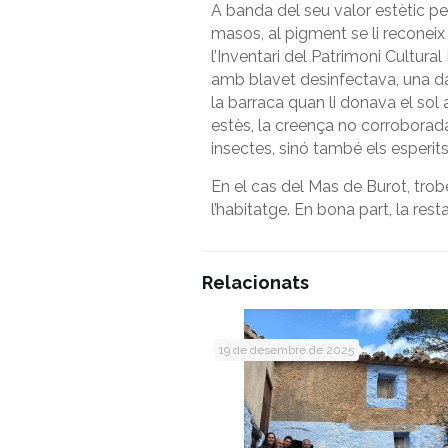
A banda del seu valor estètic per
masos, al pigment se li reconeix la
l’Inventari del Patrimoni Cultura
amb blavet desinfectava, una da
la barraca quan li donava el sol
estès, la creença no corroborada
insectes, sinó també els esperit
En el cas del Mas de Burot, trobe
l’habitatge. En bona part, la res
Relacionats
19 de desembre de 2025