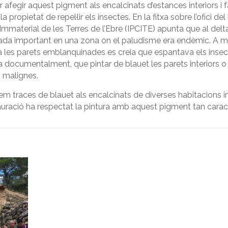
 afegir aquest pigment als encalcinats d’estances interiors i f
 propietat de repel·lir els insectes. En la fitxa sobre l’ofici de
l Immaterial de les Terres de l’Ebre (IPCITE) apunta que al delta
da important en una zona on el paludisme era endèmic. A més,
 a les parets emblanquinades es creia que espantava els inse
 documentalment, que pintar de blauet les parets interiors o
s malignes.
m traces de blauet als encalcinats de diverses habitacions int
tauració ha respectat la pintura amb aquest pigment tan caract