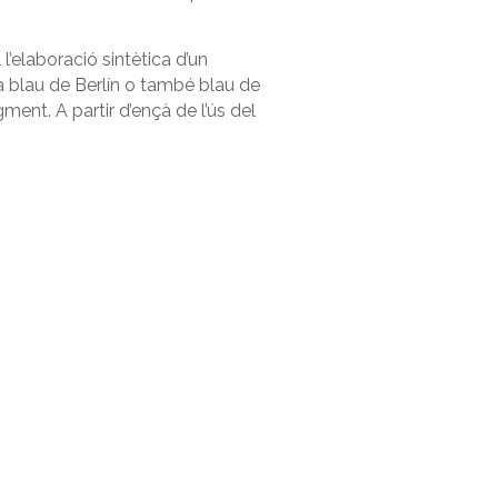
’elaboració sintètica d’un
 a blau de Berlín o també blau de
ment. A partir d’ençà de l’ús del